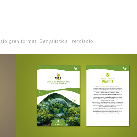
sió gran format
Senyalística i retolació