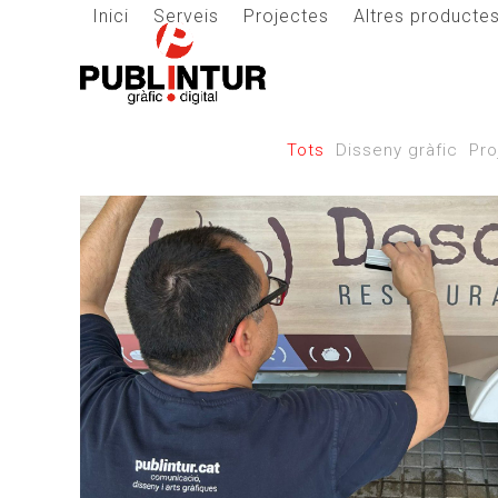
Skip
Inici
Serveis
Projectes
Altres producte
to
content
Tots
Disseny gràfic
Pro