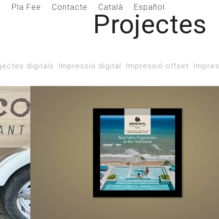
s
Pla Fee
Contacte
Català
Español
Projectes
jectes digitals
Impressió digital
Impressió offset
Impres