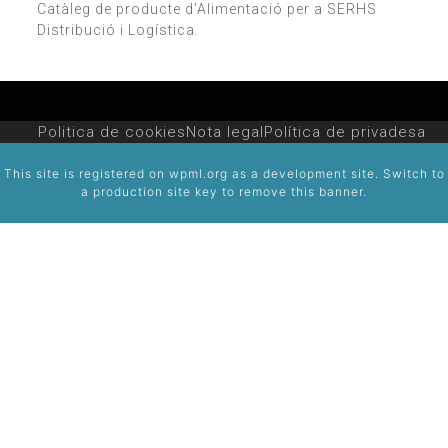
Catàleg de producte d’Alimentació per a SERHS
Distribució i Logística.
Politica de cookies
Nota legal
Política de privadesa
This site is registered on
wpml.org
as a development site. Switch to
a production site key to
remove this banner
.