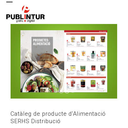
Skip
Open
Close
to
content
mobile
mobile
menu
menu
Catàleg de producte d'Alimentació
SERHS Distribució