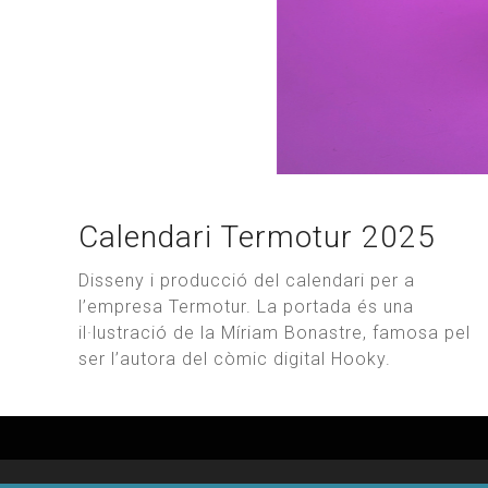
Calendari Termotur 2025
Disseny i producció del calendari per a
l’empresa Termotur. La portada és una
il·lustració de la Míriam Bonastre, famosa pel
ser l’autora del còmic digital Hooky.