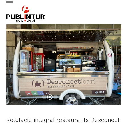
Skip
Open
Close
to
content
mobile
mobile
menu
menu
Retolació integral restaurants Desconect