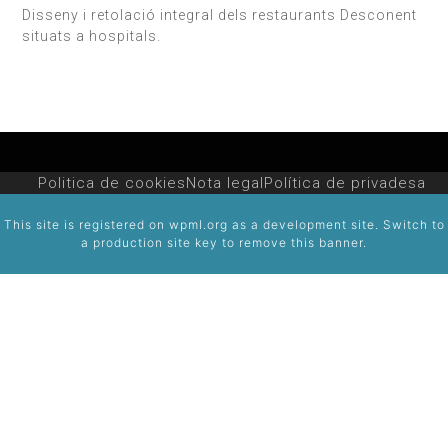
Disseny i retolació integral dels restaurants Desconent
situats a hospitals.
Politica de cookies
Nota legal
Política de privadesa
This site is registered on
wpml.org
as a development site. Switch to
a production site key to
remove this banner
.