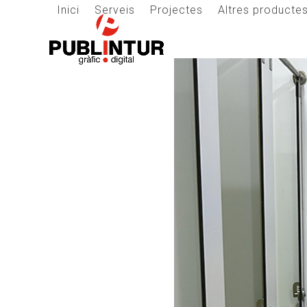
Skip
Inici
Serveis
Projectes
Altres producte
to
content