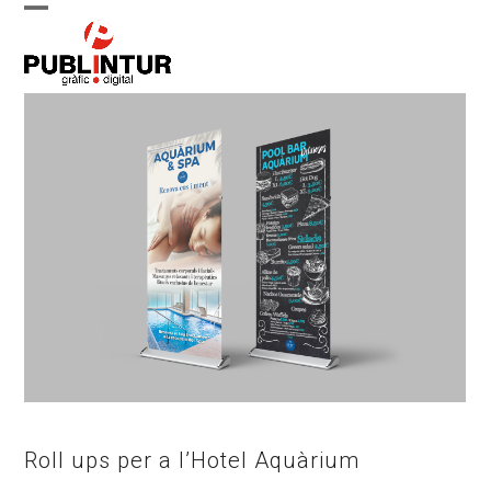
Skip
Open
Close
to
content
mobile
mobile
menu
menu
Roll ups per a l’Hotel Aquàrium