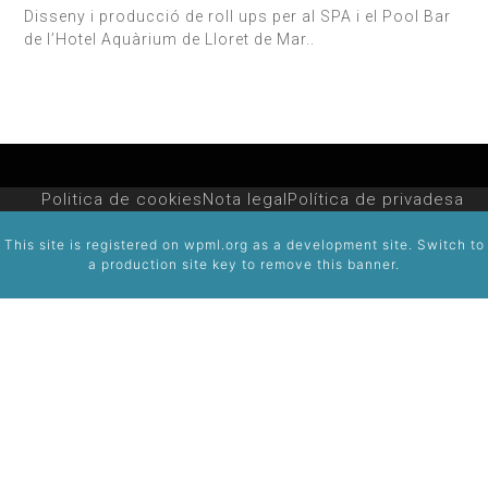
Disseny i producció de roll ups per al SPA i el Pool Bar
de l’Hotel Aquàrium de Lloret de Mar..
Politica de cookies
Nota legal
Política de privadesa
This site is registered on
wpml.org
as a development site. Switch to
a production site key to
remove this banner
.