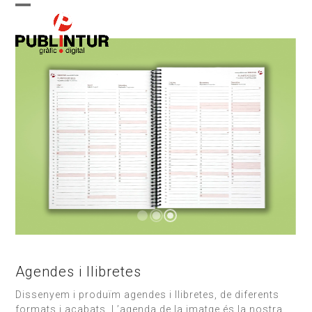
Skip
Open
Close
to
content
mobile
mobile
menu
menu
Agendes i llibretes
Dissenyem i produïm agendes i llibretes, de diferents
formats i acabats. L’agenda de la imatge és la nostra