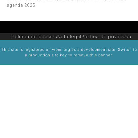
agenda 2025.
Politica de cookies
Nota legal
Política de privadesa
This site is registered on
wpml.org
as a development site. Switch to
a production site key to
remove this banner
.