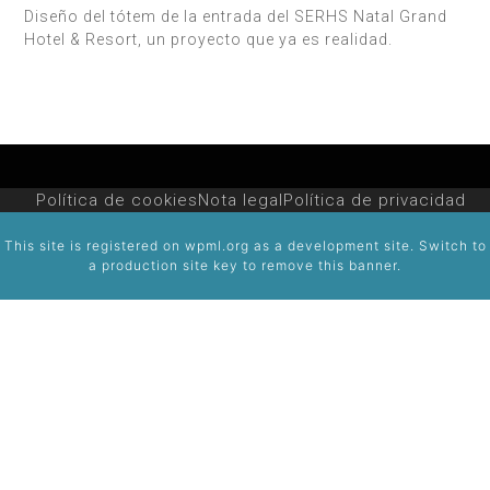
Diseño del tótem de la entrada del SERHS Natal Grand
Hotel & Resort, un proyecto que ya es realidad.
Política de cookies
Nota legal
Política de privacidad
This site is registered on
wpml.org
as a development site. Switch to
a production site key to
remove this banner
.