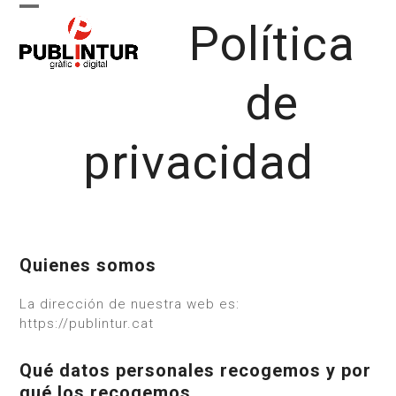
Skip
Open
Close
Política
to
content
mobile
mobile
menu
menu
de
privacidad
Quienes somos
La dirección de nuestra web es:
https://publintur.cat
Qué datos personales recogemos y por
qué los recogemos